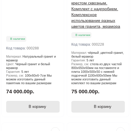
крестом сквозным.
Комплект с надгробием.
Комплексное
использование разных
цветов гранита, мрамора
В наличии
В наличии
Код товара:
000228
Код товара:
000288
Материал:
чёрный ,цветной гранит,
Материал:
Натуральный гранит и
белый мрамор
мрамор
Гарантия:
5 лет
Цвет:
Черный гранит и белый
Размер, см:
стела из двух частей
мрамор
800х650х60мм на постаменте и
Гарантия:
5 лет
плита 1000х500х50 с нижней
Размер, см:
100х60х6-7см Мы
подсечкой 1100х600х50мм Мы
можем изготовить данный
можем изготовить данный
памятник по вашим размерам
комплект по вашим размерам
74 000.00р.
75 000.00р.
В корзину
В корзину