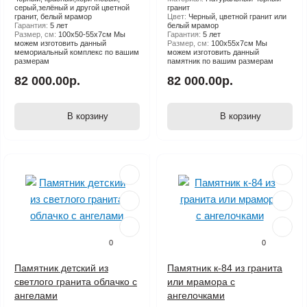
серый,зелёный и другой цветной
гранит
гранит, белый мрамор
Цвет:
Черный, цветной гранит или
Гарантия:
5 лет
белый мрамор
Размер, см:
100х50-55х7см Мы
Гарантия:
5 лет
можем изготовить данный
Размер, см:
100х55х7см Мы
мемориальный комплекс по вашим
можем изготовить данный
размерам
памятник по вашим размерам
82 000.00р.
82 000.00р.
В корзину
В корзину
0
0
Памятник детский из
Памятник к-84 из гранита
светлого гранита облачко с
или мрамора с
ангелами
ангелочками