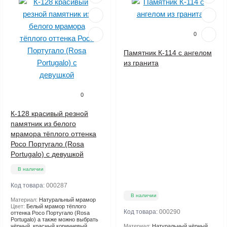
0
Памятник К-114 с ангелом
из гранита
0
К-128 красивый резной
памятник из белого
мрамора тёплого оттенка
Росо Португало (Rosa
Portugalo) с девушкой
В наличии
Код товара:
000287
В наличии
Материал:
Натуральный мрамор
Цвет:
Белый мрамор тёплого
Код товара:
000290
оттенка Росо Португало (Rosa
Portugalo) а также можно выбрать
чёрный, красный,коричневый,
Материал:
Натуральный чёрный