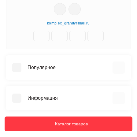
komplex_granit@mail.ru
Популярное
Памятники
Благоустройство
Информация
Скульптуры
Мемориальные комплексы
О нас
Оформление памятника (гравировка)
Доставка
Каталог товаров
Вазы и лампадки
Установка
Кресты из камня