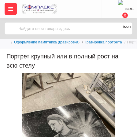
0
Оформление памятника (гравировка)
Гравировка портрета
Портр
Портрет крупный или в полный рост на
всю стелу