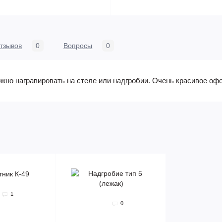
тзывов
0
Вопросы
0
ожно награвировать на стеле или надгробии. Очень красивое оф
1
0