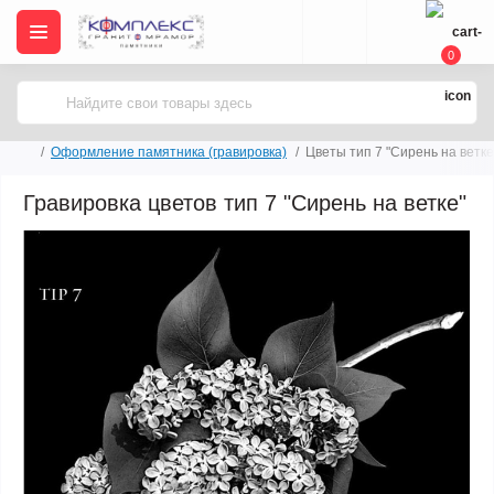
0
Оформление памятника (гравировка)
Цветы тип 7 "Сирень на ветке
Гравировка цветов тип 7 "Сирень на ветке"