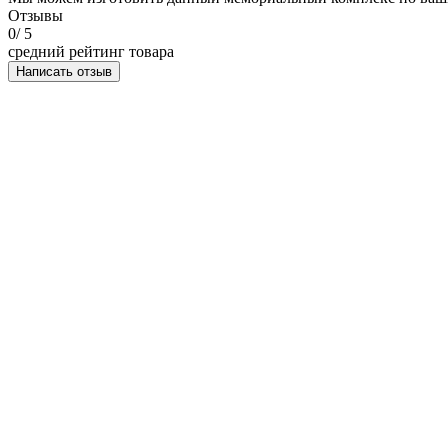
Отзывы
0
/ 5
средний рейтинг товара
Написать отзыв
НАПИСАТЬ ОТЗЫВ
Мемориальный эксклюзивный комплекс с комбинировани